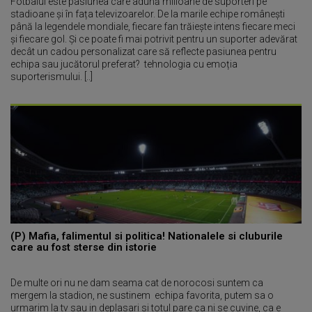
Fotbalul este pasiunea care adună milioane de suporteri pe
stadioane și în fața televizoarelor. De la marile echipe românești
până la legendele mondiale, fiecare fan trăiește intens fiecare meci
și fiecare gol. Și ce poate fi mai potrivit pentru un suporter adevărat
decât un cadou personalizat care să reflecte pasiunea pentru
echipa sau jucătorul preferat? tehnologia cu emoția
suporterismului. [..]
(P) Mafia, falimentul si politica! Nationalele si cluburile
care au fost sterse din istorie
De multe ori nu ne dam seama cat de norocosi suntem ca
mergem la stadion, ne sustinem echipa favorita, putem sa o
urmarim la tv sau in deplasari si totul pare ca ni se cuvine, ca e