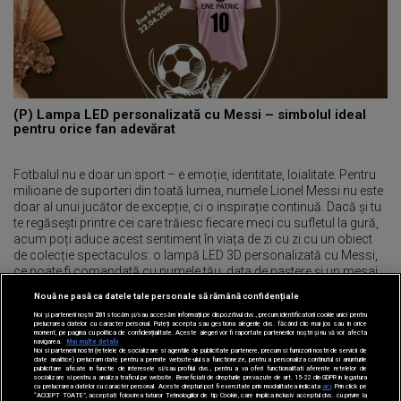
(P) Lampa LED personalizată cu Messi – simbolul ideal
pentru orice fan adevărat
Fotbalul nu e doar un sport – e emoție, identitate, loialitate. Pentru
milioane de suporteri din toată lumea, numele Lionel Messi nu este
doar al unui jucător de excepție, ci o inspirație continuă. Dacă și tu
te regăsești printre cei care trăiesc fiecare meci cu sufletul la gură,
acum poți aduce acest sentiment în viața de zi cu zi cu un obiect
de colecție spectaculos: o lampă LED 3D personalizată cu Messi,
ce poate fi comandată cu numele tău, data de naștere și un mesaj
propriu. [..]
Nouă ne pasă ca datele tale personale să rămână confidențiale
Noi și partenerii noștri
201
stocăm și/sau accesăm informații pe dispozitivul dvs., precum identificatorii cookie unici pentru
prelucrarea datelor cu caracter personal. Puteți accepta sau gestiona alegerile dvs. făcând clic mai jos sau în orice
moment, pe pagina cu politica de confidențialitate. Aceste alegeri vor fi raportate partenerilor noștri și nu vă vor afecta
navigarea.
Mai multe detalii
Noi si partenerii nostri (retelele de socializare si agentiile de publicitate partenere, precum si furnizorii nostri de servicii de
date analitice) prelucram date pentru a permite website-ului sa functioneze, pentru a personaliza continutul si anunturile
publicitare afisate in functie de interesele si/sau profilul dvs., pentru a va oferi functionalitati aferente retelelor de
socializare si pentru a analiza traficul pe website. Beneficiati de drepturile prevazute de art. 15-22 din GDPR in legatura
cu prelucrarea datelor cu caracter personal. Aceste drepturi pot fi exercitate prin modalitatea indicata
aici
. Prin click pe
“ACCEPT TOATE”, acceptati folosirea tuturor Tehnologiilor de tip Cookie, care implica inclusiv acceptul dvs. cu privire la