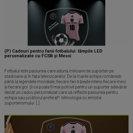
(P) Cadouri pentru fanii fotbalului: lămpile LED
personalizate cu FCSB și Messi
Fotbalul este pasiunea care adună milioane de suporteri pe
stadioane și în fața televizoarelor. De la marile echipe românești
până la legendele mondiale, fiecare fan trăiește intens fiecare meci
și fiecare gol. Și ce poate fi mai potrivit pentru un suporter adevărat
decât un cadou personalizat care să reflecte pasiunea pentru
echipa sau jucătorul preferat? tehnologia cu emoția
suporterismului. [..]