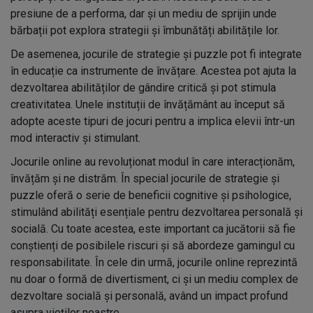
presiune de a performa, dar și un mediu de sprijin unde
bărbații pot explora strategii și îmbunătăți abilitățile lor.
De asemenea, jocurile de strategie și puzzle pot fi integrate
în educație ca instrumente de învățare. Acestea pot ajuta la
dezvoltarea abilităților de gândire critică și pot stimula
creativitatea. Unele instituții de învățământ au început să
adopte aceste tipuri de jocuri pentru a implica elevii într-un
mod interactiv și stimulant.
Jocurile online au revoluționat modul în care interacționăm,
învățăm și ne distrăm. În special jocurile de strategie și
puzzle oferă o serie de beneficii cognitive și psihologice,
stimulând abilități esențiale pentru dezvoltarea personală și
socială. Cu toate acestea, este important ca jucătorii să fie
conștienți de posibilele riscuri și să abordeze gamingul cu
responsabilitate. În cele din urmă, jocurile online reprezintă
nu doar o formă de divertisment, ci și un mediu complex de
dezvoltare socială și personală, având un impact profund
asupra vieților noastre.