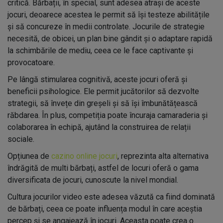
critică. Bărbații, în special, sunt adesea atrași de aceste
jocuri, deoarece acestea le permit să își testeze abilitățile
și să concureze în medii controlate. Jocurile de strategie
necesită, de obicei, un plan bine gândit și o adaptare rapidă
la schimbările de mediu, ceea ce le face captivante și
provocatoare.
Pe lângă stimularea cognitivă, aceste jocuri oferă și
beneficii psihologice. Ele permit jucătorilor să dezvolte
strategii, să învețe din greșeli și să își îmbunătățească
răbdarea. În plus, competiția poate încuraja camaraderia și
colaborarea în echipă, ajutând la construirea de relații
sociale.
Opțiunea de
cazino online jocuri
, reprezinta alta alternativa
îndrăgită de multi bărbați, astfel de locuri oferă o gama
diversificata de jocuri, cunoscute la nivel mondial.
Cultura jocurilor video este adesea văzută ca fiind dominată
de bărbați, ceea ce poate influența modul în care aceștia
percep și se angajează în jocuri. Aceasta poate crea o