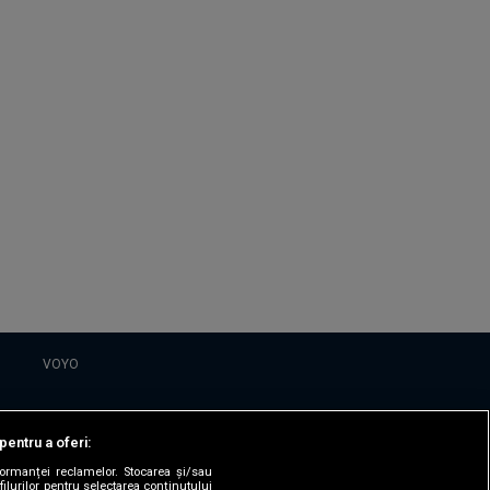
VOYO
DESPRE
pentru a oferi:
Politica Confidentialitate
formanței reclamelor. Stocarea și/sau
filurilor pentru selectarea conținutului