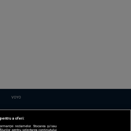
VOYO
DESPRE
pentru a oferi:
Politica Confidentialitate
formanței reclamelor. Stocarea și/sau
filurilor pentru selectarea conținutului