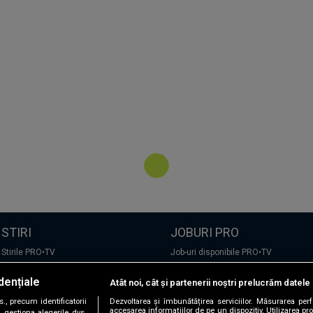
STIRI
JOBURI PRO
Stirile PRO•TV
Job-uri disponibile PRO•TV
Romania, te iubesc!
dențiale
Atât noi, cât și partenerii noștri prelucrăm datele 
LIFESTYLE
, precum identificatorii
Dezvoltarea și îmbunătățirea serviciilor. Măsurarea per
TEHNOLOGIE
accesarea informațiilor de pe un dispozitiv. Utilizarea pro
 gestiona alegerile dvs.