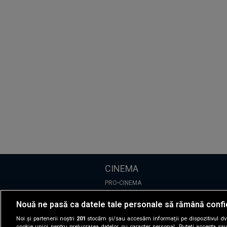
CINEMA
PRO•CINEMA
Nouă ne pasă ca datele tale personale să rămână confi
DIVERTISMENT
Noi și partenerii noștri
201
stocăm și/sau accesăm informații pe dispozitivul dvs.
cookie unici pentru prelucrarea datelor cu caracter personal. Puteți accepta sau