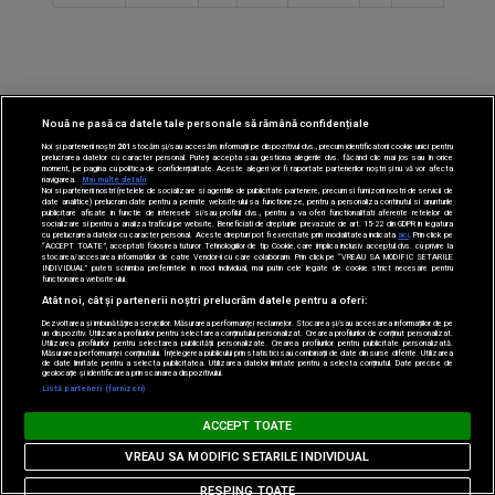
Nouă ne pasă ca datele tale personale să rămână confidențiale
Noi și partenerii noștri
201
stocăm și/sau accesăm informații pe dispozitivul dvs., precum identificatorii cookie unici pentru
prelucrarea datelor cu caracter personal. Puteți accepta sau gestiona alegerile dvs. făcând clic mai jos sau în orice
moment, pe pagina cu politica de confidențialitate. Aceste alegeri vor fi raportate partenerilor noștri și nu vă vor afecta
navigarea.
Mai multe detalii
Noi si partenerii nostri (retelele de socializare si agentiile de publicitate partenere, precum si furnizorii nostri de servicii de
date analitice) prelucram date pentru a permite website-ului sa functioneze, pentru a personaliza continutul si anunturile
publicitare afisate in functie de interesele si/sau profilul dvs., pentru a va oferi functionalitati aferente retelelor de
socializare si pentru a analiza traficul pe website. Beneficiati de drepturile prevazute de art. 15-22 din GDPR in legatura
cu prelucrarea datelor cu caracter personal. Aceste drepturi pot fi exercitate prin modalitatea indicata
aici
. Prin click pe
“ACCEPT TOATE”, acceptati folosirea tuturor Tehnologiilor de tip Cookie, care implica inclusiv acceptul dvs. cu privire la
stocarea/accesarea informatiilor de catre Vendor-ii cu care colaboram. Prin click pe “VREAU SA MODIFIC SETARILE
INDIVIDUAL” puteti schimba preferintele in mod individual, mai putin cele legate de cookie strict necesare pentru
functionarea website-ului.
Atât noi, cât și partenerii noștri prelucrăm datele pentru a oferi:
Dezvoltarea și îmbunătățirea serviciilor. Măsurarea performanței reclamelor. Stocarea și/sau accesarea informațiilor de pe
un dispozitiv. Utilizarea profilurilor pentru selectarea conținutului personalizat. Crearea profilurilor de conținut personalizat.
Utilizarea profilurilor pentru selectarea publicității personalizate. Crearea profilurilor pentru publicitate personalizată.
Măsurarea performanței conținutului. Înțelegerea publicului prin statistici sau combinații de date din surse diferite. Utilizarea
de date limitate pentru a selecta publicitatea. Utilizarea datelor limitate pentru a selecta conținutul. Date precise de
geolocație și identificarea prin scanarea dispozitivului.
Listă parteneri (furnizori)
ACCEPT TOATE
VREAU SA MODIFIC SETARILE INDIVIDUAL
RESPING TOATE