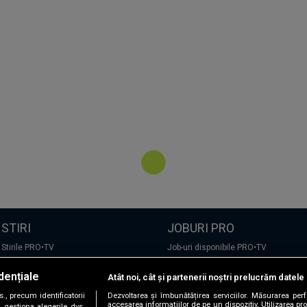
STIRI
JOBURI PRO
Stirile PRO•TV
Job-uri disponibile PRO•TV
Romania, te iubesc!
dențiale
Atât noi, cât și partenerii noștri prelucrăm datele 
LIFESTYLE
, precum identificatorii
Dezvoltarea și îmbunătățirea serviciilor. Măsurarea per
TEHNOLOGIE
accesarea informațiilor de pe un dispozitiv. Utilizarea pro
 gestiona alegerile dvs.