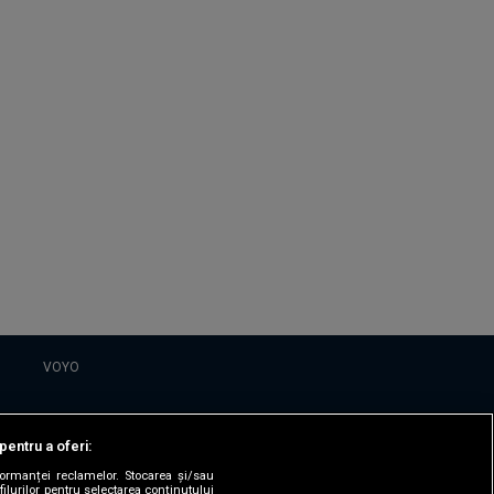
VOYO
DESPRE
pentru a oferi:
Politica Confidentialitate
formanței reclamelor. Stocarea și/sau
filurilor pentru selectarea conținutului