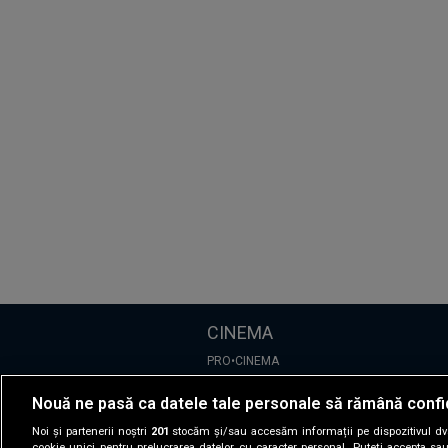
CINEMA
PRO•CINEMA
Nouă ne pasă ca datele tale personale să rămână confi
DIVERTISMENT
Noi și partenerii noștri
201
stocăm și/sau accesăm informații pe dispozitivul dvs.
cookie unici pentru prelucrarea datelor cu caracter personal. Puteți accepta sau